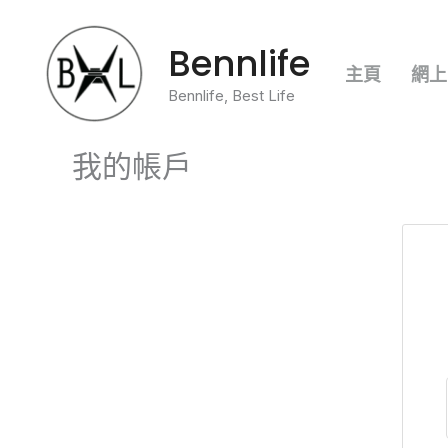
跳
Bennlife
至
主頁
網上
主
Bennlife, Best Life
要
我的帳戶
內
容