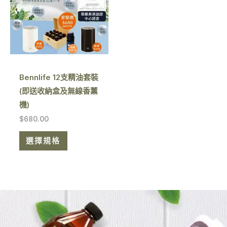
有
多
種
款
式。
可
Bennlife 12支精油套裝
在
(即送收納盒及無線香薰
產
機)
品
$
680.00
頁
面
選擇規格
選
擇
選
項