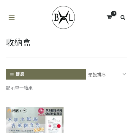
跳
至
主
要
內
收納盒
容
篩選
顯示單一結果
此
產
品