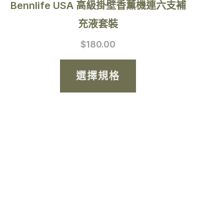
Bennlife USA 高級掛壁香薰機連六支補
頁
充液套裝
面
$
180.00
選
擇
選擇規格
選
項