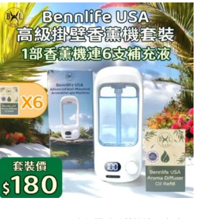
此
產
品
有
多
種
款
式。
可
在
產
品