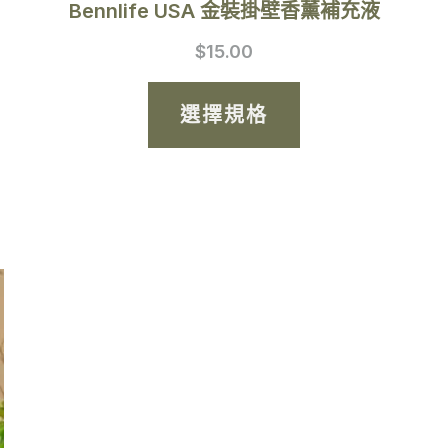
Bennlife USA 金裝掛壁香薰補充液
頁
$
15.00
面
選
選擇規格
擇
選
項