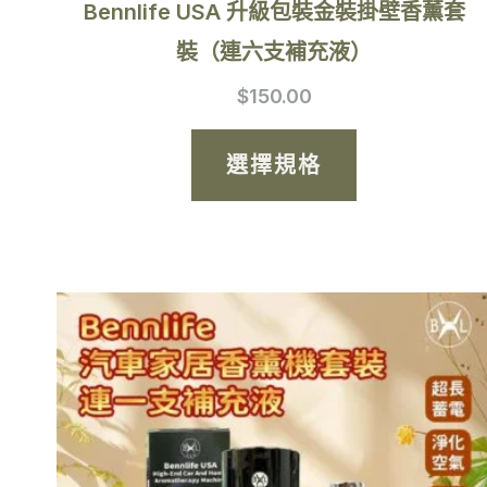
Bennlife USA 升級包裝金裝掛壁香薰套
頁
裝（連六支補充液）
面
$
150.00
選
擇
選擇規格
選
項
此
產
品
有
多