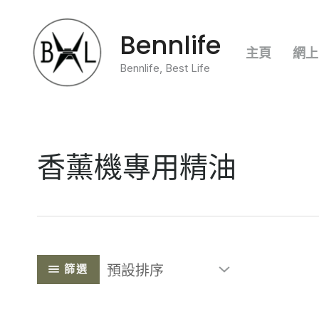
跳
Bennlife
至
主頁
網上
主
Bennlife, Best Life
要
內
容
香薰機專用精油
篩選