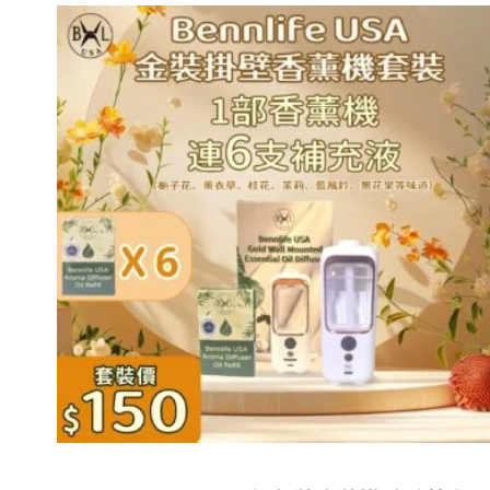
此
產
品
有
多
種
款
式。
可
在
產
品