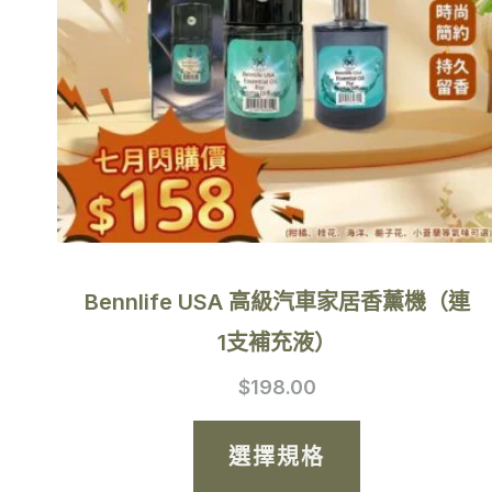
種
款
式。
可
在
產
品
Bennlife USA 高級汽車家居香薰機（連
頁
1支補充液）
面
$
198.00
選
擇
選擇規格
選