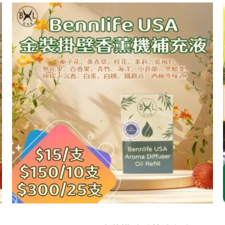
此
產
品
有
多
種
款
式。
可
在
產
品