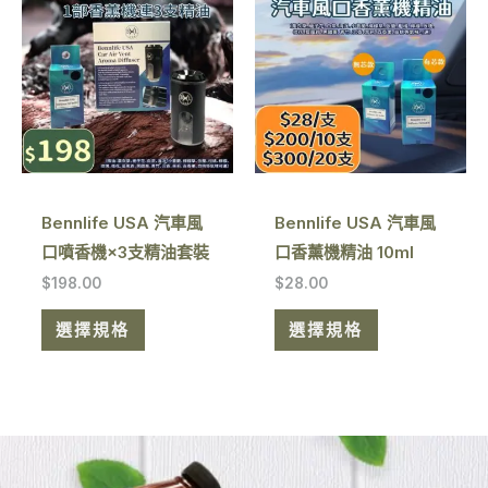
產
產
品
品
有
有
多
多
種
種
款
款
式。
式。
可
可
Bennlife USA 汽車風
Bennlife USA 汽車風
在
在
口噴香機×3支精油套裝
口香薰機精油 10ml
產
產
$
198.00
$
28.00
品
品
頁
頁
選擇規格
選擇規格
面
面
選
選
擇
擇
選
選
項
項