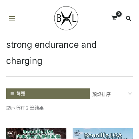
跳
至
主
要
內
strong endurance and
容
charging
篩選
顯示所有 2 筆結果
此
此